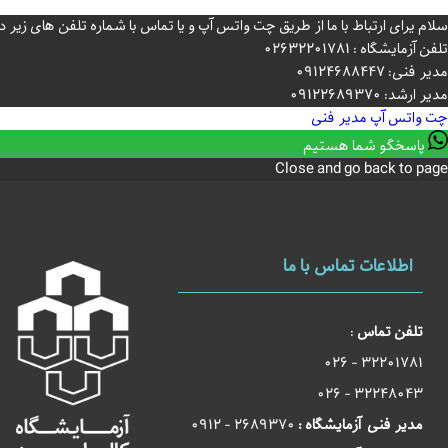
سلام یرای ارتباط با ما از طریق چت واتس آپ و یا تماس با شماره تلفن های زی
تلفن آزمایشگاه : 02632201781
مدیر فنی: 09124688447
مدیر ارشد: 09122689370
چت واتس آپ
مدیر فنی
پاسخگو شما هستیم
Close and go back to page
اطلاعات تماس با ما
تلفن تماس
:
32201781 - 026
32248043 - 026
مدیر فنی آزمایشگاه :
2689370 - 0912