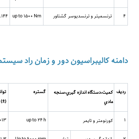
4
ترنسمیتر و ترنسدیوسر گشتاور
up to 1500 Nm
144 % rdg
دامنه کالیبراسیون دور و زمان راد سیستم 
ردیف
گستره
توان
كميت،دستگاه اندازه­ گيري،سنجه
)
±
(
مادي
13 sec
up to 24 h
1
کورنومتر و تایمر