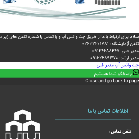
سلام یرای ارتباط با ما از طریق چت واتس آپ و یا تماس با شماره تلفن های زی
تلفن آزمایشگاه : 02632201781
مدیر فنی: 09124688447
مدیر ارشد: 09122689370
چت واتس آپ
مدیر فنی
پاسخگو شما هستیم
Close and go back to page
اطلاعات تماس با ما
تلفن تماس
: