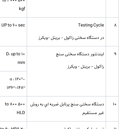
500 to 3000
kgf
UP to 60 sec
Testing Cycle
8
در دستگاه سختی راکول - برینل -ویکرز
9
ایندنتور دستگاه سختی سنج
D: up to 10
mm
راکول – برینل - ویکرز
α : 120ᴼ–
136ᴼ-148ᴼ
10
دستگاه سختی سنج پرتابل ضربه اي به روش
500 to 800
غير مستقيم
HLD