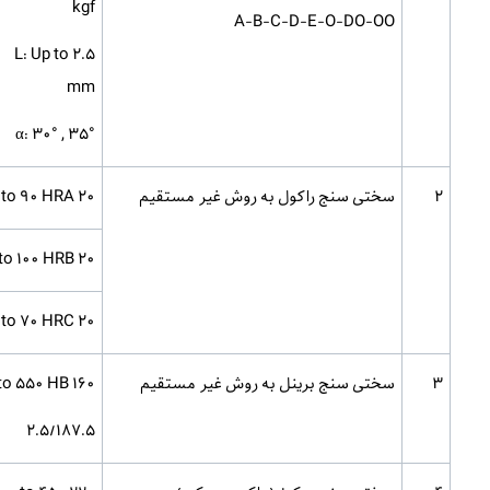
kgf
A-B-C-D-E-O-DO-OO
L: Up to 2.5
mm
α: 30° , 35°
2
سختی سنج راکول به روش غیر مستقیم
20 to 90 HRA
20 to 100 HRB
20 to 70 HRC
3
سختی سنج برینل به روش غیر مستقیم
160 to 550 HB
2.5/187.5