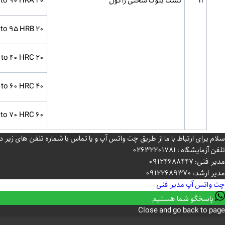
11
تست بلوک سختی راکول
20 to 90 HRA
20 to 95 HRB
20 to 40 HRC
40 to 60 HRC
60 to 70 HRC
سلام یرای ارتباط با ما از طریق چت واتس آپ و یا تماس با شماره تلفن های زی
تلفن آزمایشگاه : 02632201781
مدیر فنی: 09124688447
مدیر ارشد: 09122689370
چت واتس آپ
مدیر فنی
پاسخگو شما هستیم
Close and go back to page